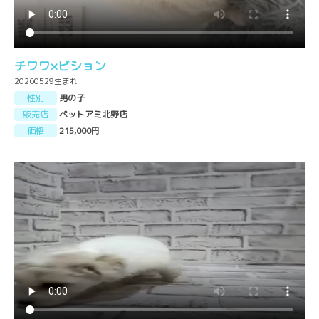
チワワ×ビション
20260529生まれ
性別
男の子
販売店
ペットアミ北野店
価格
215,000円