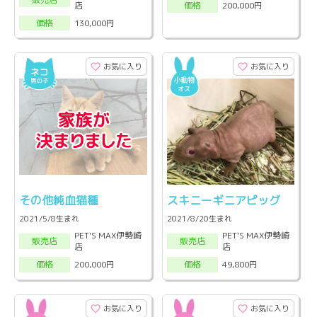
店
200,000円
価格
130,000円
価格
お気に入り
お気に入り
その他純血猫種
スキニーギニアピッグ
2021/5/8生まれ
2021/8/20生まれ
PET'S MAX伊勢崎
PET'S MAX伊勢崎
販売店
販売店
店
店
200,000円
49,800円
価格
価格
お気に入り
お気に入り