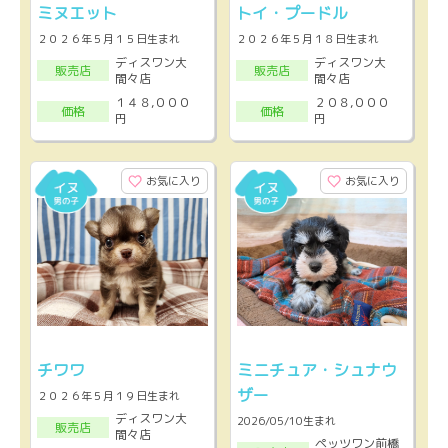
ミヌエット
トイ・プードル
２０２６年５月１５日生まれ
２０２６年５月１８日生まれ
ディスワン大
ディスワン大
販売店
販売店
間々店
間々店
１４８,０００
２０８,０００
価格
価格
円
円
お気に入り
お気に入り
チワワ
ミニチュア・シュナウ
ザー
２０２６年５月１９日生まれ
ディスワン大
2026/05/10生まれ
販売店
間々店
ペッツワン前橋