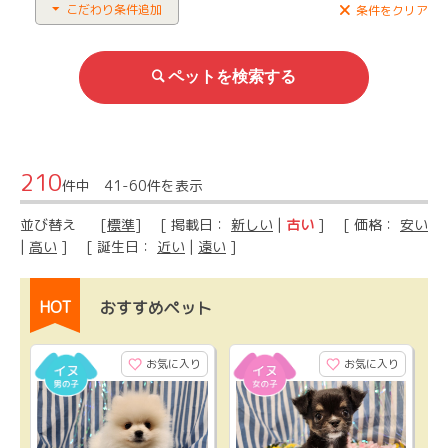
こだわり条件追加
条件をクリア
210
件中 41-60件を表示
並び替え
[
標準
] [ 掲載日：
新しい
|
古い
] [ 価格：
安い
|
高い
] [ 誕生日：
近い
|
遠い
]
HOT
おすすめペット
お気に入り
お気に入り