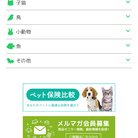
子猫
鳥
小動物
魚
その他