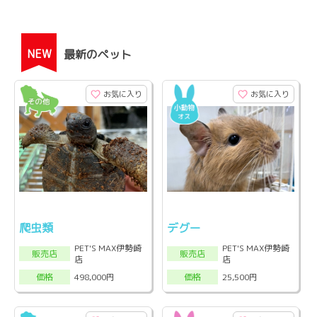
NEW
最新のペット
お気に入り
お気に入り
爬虫類
デグー
PET'S MAX伊勢崎
PET'S MAX伊勢崎
販売店
販売店
店
店
498,000円
25,500円
価格
価格