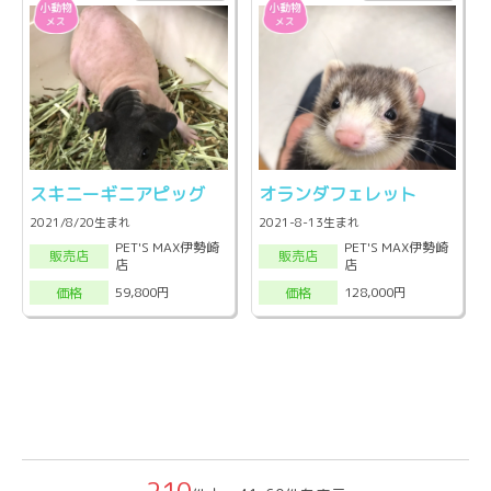
スキニーギニアピッグ
オランダフェレット
2021/8/20生まれ
2021-8-13生まれ
PET'S MAX伊勢崎
PET'S MAX伊勢崎
販売店
販売店
店
店
59,800円
128,000円
価格
価格
210