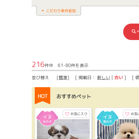
こだわり条件追加
216
件中 61-80件を表示
並び替え
[
標準
] [ 掲載日：
新しい
|
古い
] [ 
HOT
おすすめペット
お気に入り
お気