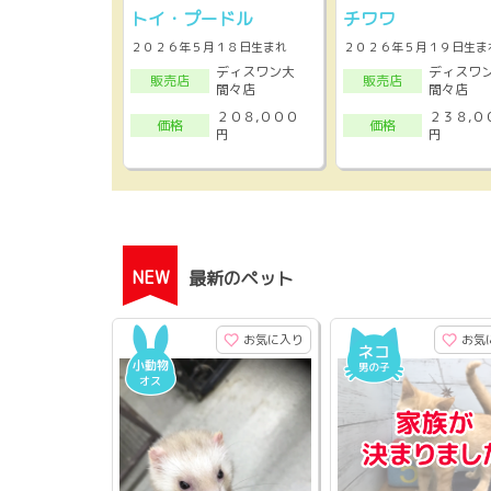
トイ・プードル
チワワ
２０２６年５月１８日生まれ
２０２６年５月１９日生ま
ディスワン大
ディスワ
販売店
販売店
間々店
間々店
２０８,０００
２３８,０
価格
価格
円
円
NEW
最新のペット
お気に入り
お気