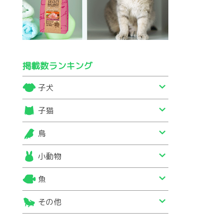
掲載数ランキング
子犬
子猫
鳥
小動物
魚
その他