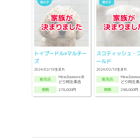
トイプードル×マルチー
スコティッシュ・
ズ
ールド
2024/02/18生まれ
2024/02/18生まれ
MewZoomoreみ
MewZoomo
販売店
販売店
どり阿左美店
どり阿左美
278,000円
298,000円
価格
価格