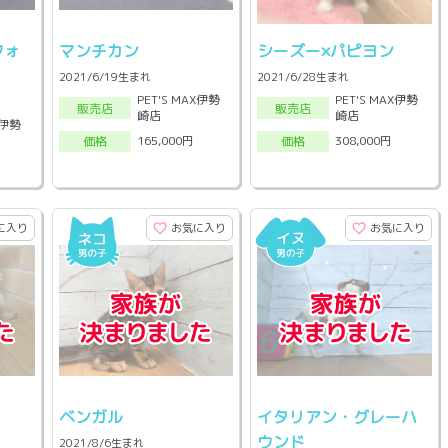
フォ
マンチカン
シーズー×パピヨン
2021/6/19生まれ
2021/6/28生まれ
PET'S MAX伊勢
PET'S MAX伊勢
販売店
販売店
崎店
崎店
X伊勢
165,000円
308,000円
価格
価格
に入り
お気に入り
お気に入り
ベンガル
イタリアン・グレーハ
ウンド
2021/8/6生まれ