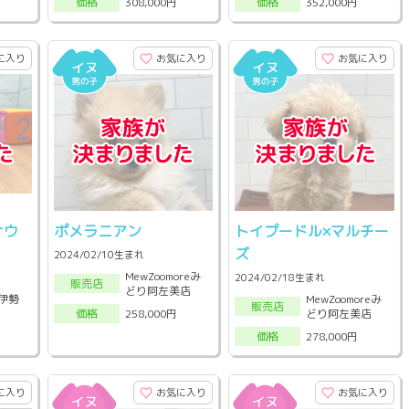
308,000円
352,000円
価格
価格
に入り
お気に入り
お気に入り
ナウ
ポメラニアン
トイプードル×マルチー
ズ
2024/02/10生まれ
MewZoomoreみ
2024/02/18生まれ
販売店
どり阿左美店
X伊勢
MewZoomoreみ
販売店
どり阿左美店
258,000円
価格
278,000円
価格
に入り
お気に入り
お気に入り