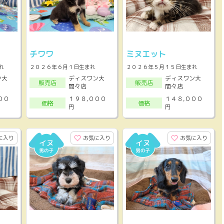
チワワ
ミヌエット
れ
２０２６年６月１日生まれ
２０２６年５月１５日生まれ
ン大
ディスワン大
ディスワン大
販売店
販売店
間々店
間々店
００
１９８,０００
１４８,０００
価格
価格
円
円
に入り
お気に入り
お気に入り