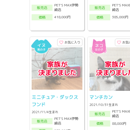
PET'S MAX伊勢
PET'S MA
販売店
販売店
崎店
崎店
418,000円
385,000円
価格
価格
お気に入り
お気
ミニチュア・ダックス
マンチカン
フンド
2021/10/31生まれ
PET'S MA
2021/11/4生まれ
販売店
崎店
PET'S MAX伊勢
販売店
崎店
88,000円
価格