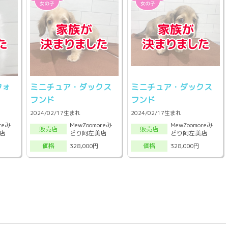
フォ
ミニチュア・ダックス
ミニチュア・ダックス
フンド
フンド
2024/02/17生まれ
2024/02/17生まれ
reみ
MewZoomoreみ
MewZoomoreみ
販売店
販売店
店
どり阿左美店
どり阿左美店
328,000円
328,000円
価格
価格