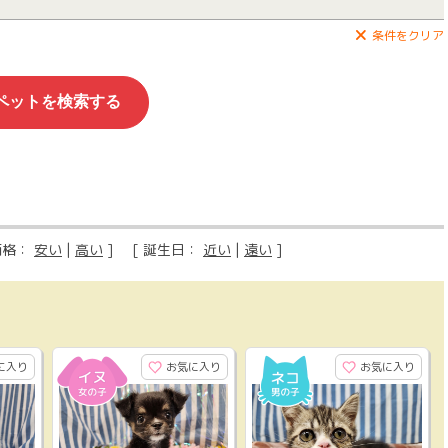
条件をクリア
価格：
安い
|
高い
] [ 誕生日：
近い
|
遠い
]
に入り
お気に入り
お気に入り