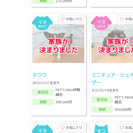
275,000円
価格
お気に入り
お気
チワワ
ミニチュア・シュ
ザー
2022/2/21生まれ
PET'S MAX伊勢
2022/5/19生まれ
販売店
崎店
PET'S MA
販売店
崎店
385,000円
価格
340,000円
価格
お気に入り
お気