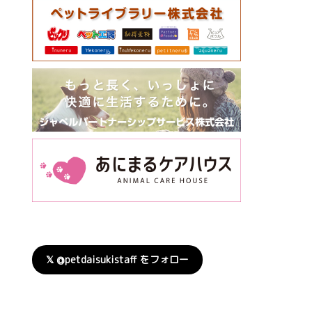
𝕏 @petdaisukistaff をフォロー