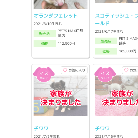
オランダフェレット
スコティッシュ・
ールド
2021/8/10生まれ
PET'S MAX伊勢
2021/6/17生まれ
販売店
崎店
PET'S MA
販売店
崎店
112,800円
価格
165,000円
価格
お気に入り
お気
チワワ
チワワ
2021/7/3生まれ
2021/7/15生まれ