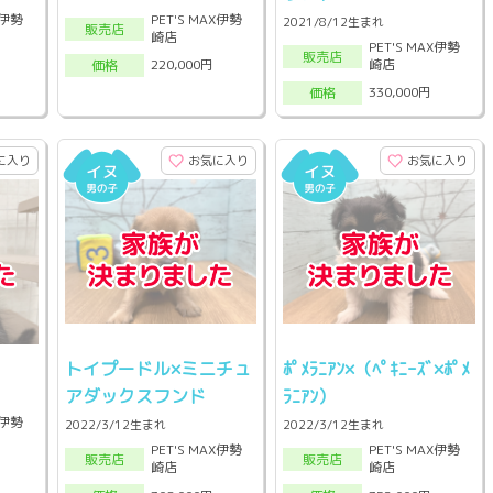
X伊勢
PET'S MAX伊勢
2021/8/12生まれ
販売店
崎店
PET'S MAX伊勢
販売店
崎店
220,000円
価格
330,000円
価格
に入り
お気に入り
お気に入り
トイプードル×ミニチュ
ﾎﾟﾒﾗﾆｱﾝ×（ﾍﾟｷﾆｰｽﾞ×ﾎﾟﾒ
アダックスフンド
ﾗﾆｱﾝ）
X伊勢
2022/3/12生まれ
2022/3/12生まれ
PET'S MAX伊勢
PET'S MAX伊勢
販売店
販売店
崎店
崎店