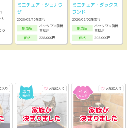
ミニチュア・シュナウ
ミニチュア・ダックス
ザー
フンド
れ
ン大
2026/05/10生まれ
2026/02/02生まれ
ペッツワン前橋
ペッツワン前橋
販売店
販売店
００
青柳店
青柳店
228,000円
208,000円
価格
価格
に入り
お気に入り
お気に入り