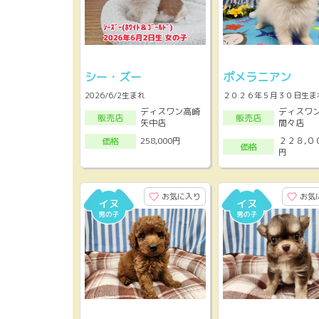
シー・ズー
ポメラニアン
2026/6/2生まれ
２０２６年５月３０日生ま
ディスワン高崎
ディスワ
販売店
販売店
矢中店
間々店
２２８,０
258,000円
価格
価格
円
お気に入り
お気