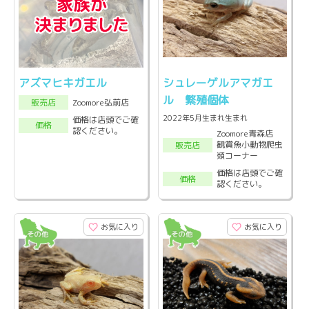
アズマヒキガエル
シュレーゲルアマガエ
ル 繁殖個体
Zoomore弘前店
販売店
2022年5月生まれ生まれ
価格は店頭でご確
価格
認ください。
Zoomore青森店
観賞魚小動物爬虫
販売店
類コーナー
価格は店頭でご確
価格
認ください。
お気に入り
お気に入り