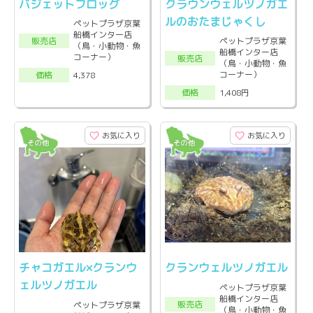
バジェットフロッグ
クラウンウェルツノガエ
ルのおたまじゃくし
ペットプラザ京葉
船橋インター店
販売店
ペットプラザ京葉
（鳥・小動物・魚
船橋インター店
コーナー）
販売店
（鳥・小動物・魚
コーナー）
4,378
価格
1,408円
価格
お気に入り
お気に入り
チャコガエル×クランウ
クランウェルツノガエル
ェルツノガエル
ペットプラザ京葉
船橋インター店
販売店
ペットプラザ京葉
（鳥・小動物・魚