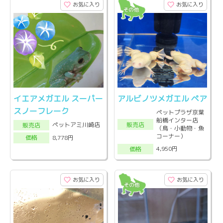
お気に入り
お気に入り
イエアメガエル スーパー
アルビノツメガエル ペア
スノーフレーク
ペットプラザ京葉
船橋インター店
販売店
ペットアミ川崎店
販売店
（鳥・小動物・魚
コーナー）
8,778円
価格
4,950円
価格
お気に入り
お気に入り