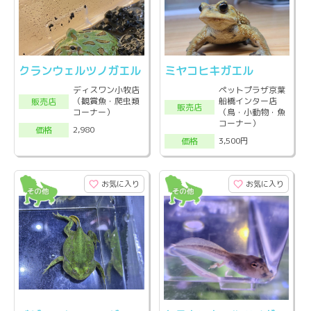
クランウェルツノガエル
ミヤコヒキガエル
ディスワン小牧店
ペットプラザ京葉
（観賞魚・爬虫類
船橋インター店
販売店
販売店
コーナー）
（鳥・小動物・魚
コーナー）
2,980
価格
3,500円
価格
お気に入り
お気に入り