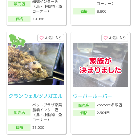
船橋インター店
コーナー）
販売店
（鳥・小動物・魚
コーナー）
8,800
価格
19,800
価格
お気に入り
お気に入り
クランウェルツノガエル
ウーパールーパー
ペットプラザ京葉
Zoomore名取店
販売店
船橋インター店
販売店
2,904円
価格
（鳥・小動物・魚
コーナー）
33,000
価格