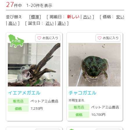
27
件中 1-20件を表示
並び替え
[
標準
] [ 掲載日：
新しい
|
古い
] [ 価格：
安い
|
高い
] [ 誕生日：
近い
|
遠い
]
お気に入り
お気に入り
イエアメガエル
チャコガエル
不明生まれ
ペットアミ山鹿店
販売店
ペットアミ山鹿店
販売店
7,238円
価格
10,780円
価格