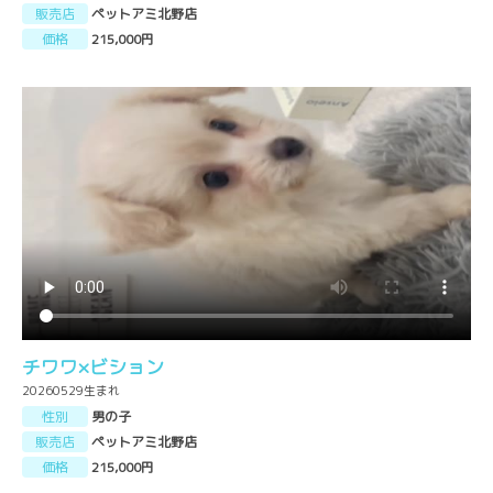
販売店
ペットアミ北野店
価格
215,000円
チワワ×ビション
20260529生まれ
性別
男の子
販売店
ペットアミ北野店
価格
215,000円