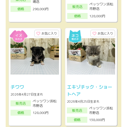
場店
ペッツワン浜松
販売店
市野店
298,000円
価格
128,000円
価格
お気に入り
お気に入り
チワワ
エキゾチック・ショー
トヘア
2026年4月27日生まれ
ペッツワン浜松
2026年4月25日生まれ
販売店
市野店
ペッツワン浜松
販売店
市野店
128,000円
価格
138,000円
価格