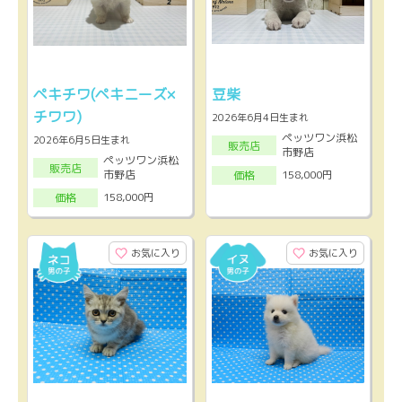
ペキチワ(ペキニーズ×
豆柴
チワワ)
2026年6月4日生まれ
ペッツワン浜松
2026年6月5日生まれ
販売店
市野店
ペッツワン浜松
販売店
市野店
158,000円
価格
158,000円
価格
お気に入り
お気に入り