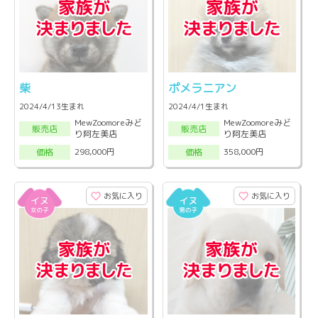
柴
ポメラニアン
2024/4/13生まれ
2024/4/1生まれ
MewZoomoreみど
MewZoomoreみど
販売店
販売店
り阿左美店
り阿左美店
298,000円
358,000円
価格
価格
お気に入り
お気に入り