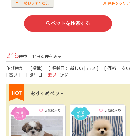
こだわり条件追加
条件をクリア
216
件中 41-60件を表示
並び替え
[
標準
] [ 掲載日：
新しい
|
古い
] [ 価格：
安い
|
高い
] [ 誕生日：
近い
|
遠い
]
HOT
おすすめペット
お気に入り
お気に入り