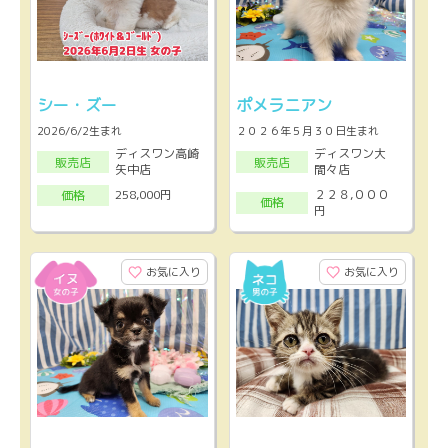
シー・ズー
ポメラニアン
2026/6/2生まれ
２０２６年５月３０日生まれ
ディスワン高崎
ディスワン大
販売店
販売店
矢中店
間々店
２２８,０００
258,000円
価格
価格
円
お気に入り
お気に入り