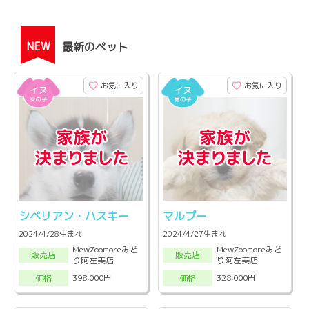
NEW
最新のペット
お気に入り
お気に入り
シベリアン・ハスキー
マルプー
2024/4/28生まれ
2024/4/27生まれ
MewZoomoreみど
MewZoomoreみど
販売店
販売店
り阿左美店
り阿左美店
398,000円
328,000円
価格
価格