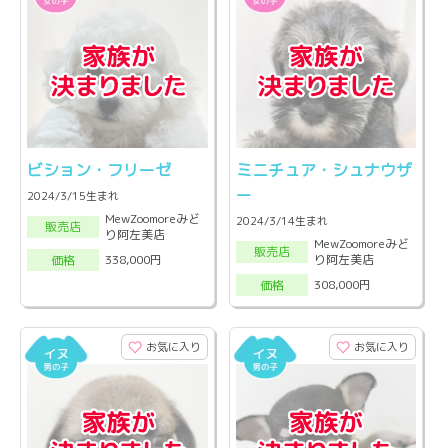
ビション・フリーゼ
ミニチュア・シュナウザ
ー
2024/3/15生まれ
MewZoomoreみど
2024/3/14生まれ
販売店
り阿左美店
MewZoomoreみど
販売店
り阿左美店
338,000円
価格
308,000円
価格
お気に入り
お気に入り