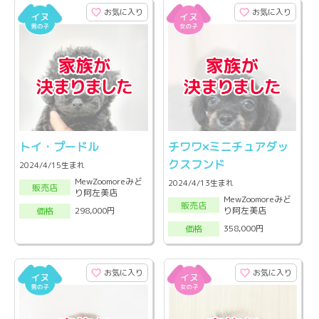
お気に入り
お気に入り
トイ・プードル
チワワ×ミニチュアダッ
クスフンド
2024/4/15生まれ
MewZoomoreみど
2024/4/13生まれ
販売店
り阿左美店
MewZoomoreみど
販売店
り阿左美店
298,000円
価格
358,000円
価格
お気に入り
お気に入り