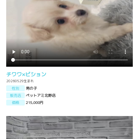
チワワ×ビション
20260529生まれ
性別
男の子
販売店
ペットアミ北野店
価格
215,000円