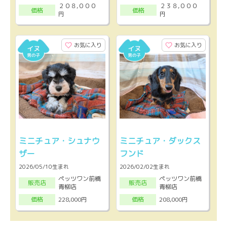
２０８,０００
２３８,０００
価格
価格
円
円
お気に入り
お気に入り
ミニチュア・シュナウ
ミニチュア・ダックス
ザー
フンド
2026/05/10生まれ
2026/02/02生まれ
ペッツワン前橋
ペッツワン前橋
販売店
販売店
青柳店
青柳店
228,000円
208,000円
価格
価格