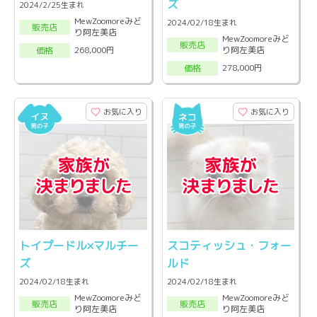
ズ
2024/2/25生まれ
MewZoomoreみど
2024/02/18生まれ
販売店
り阿左美店
MewZoomoreみど
販売店
り阿左美店
268,000円
価格
278,000円
価格
お気に入り
お気に入り
トイプードル×マルチー
スコティッシュ・フォー
ズ
ルド
2024/02/18生まれ
2024/02/18生まれ
MewZoomoreみど
MewZoomoreみど
販売店
販売店
り阿左美店
り阿左美店