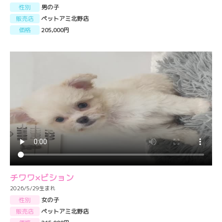
性別
男の子
販売店
ペットアミ北野店
価格
205,000円
チワワ×ビション
2026/5/29生まれ
性別
女の子
販売店
ペットアミ北野店