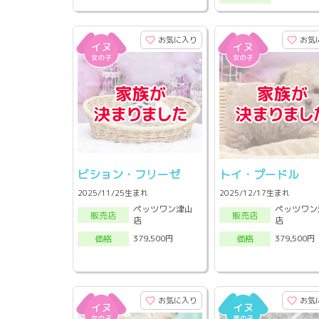
お気に入り
お気
ビション・フリーゼ
トイ・プードル
2025/11/25生まれ
2025/12/17生まれ
ペッツワン津山
ペッツワン
販売店
販売店
店
店
379,500円
379,500円
価格
価格
お気に入り
お気