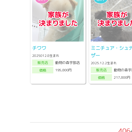
チワワ
ミニチュア・シュ
ザー
2025012.8生まれ
動物の森宇部店
販売店
2025.12.2生まれ
動物の森宇
195,800円
販売店
価格
217,800円
価格
406