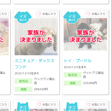
に入り
お気に入り
お気に入り
ミニチュア・ダックス
トイ・プードル
フンド
2025/12/5生まれ
津山
ペットアミ坂出
2025/12/16生まれ
販売店
店
ペッツワン津山
販売店
店
220,000円
価格
269,500円
価格
に入り
お気に入り
お気に入り