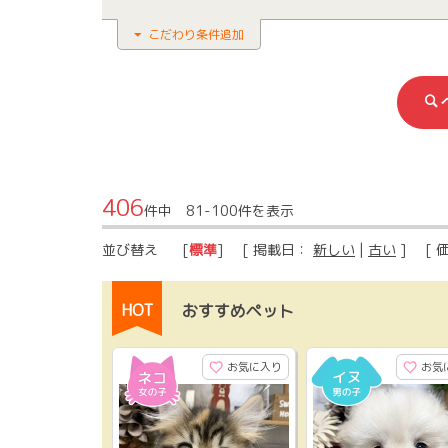
こだわり条件追加
406
件中 81-100件を表示
並び替え
[
標準
] [ 掲載日：
新しい
|
古い
] [ 
HOT
おすすめペット
お気に入り
お気