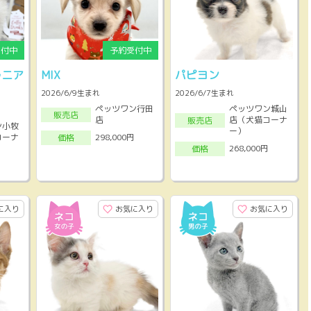
ラニア
MIX
パピヨン
2026/6/9生まれ
2026/6/7生まれ
ペッツワン行田
ペッツワン城山
販売店
店
店（犬猫コーナ
販売店
ン小牧
ー）
コーナ
298,000円
価格
268,000円
価格
に入り
お気に入り
お気に入り