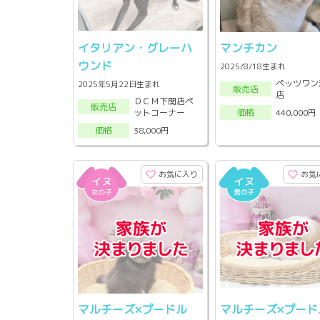
イタリアン・グレーハ
マンチカン
ウンド
2025/8/18生まれ
ペッツワン
2025年5月22日生まれ
販売店
店
ＤＣＭ下関店ペ
販売店
ットコーナー
440,000円
価格
38,000円
価格
お気に入り
お気
マルチーズ×プードル
マルチーズ×プード