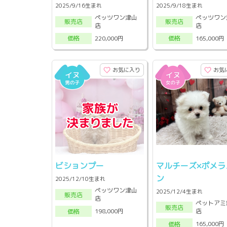
2025/9/16生まれ
2025/9/18生まれ
ペッツワン津山
ペッツワン
販売店
販売店
店
店
220,000円
165,000円
価格
価格
お気に入り
お気
ビションプー
マルチーズ×ポメラ
ン
2025/12/10生まれ
ペッツワン津山
2025/12/4生まれ
販売店
店
ペットアミ
販売店
店
198,000円
価格
165,000円
価格