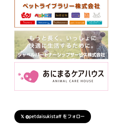
𝕏 @petdaisukistaff をフォロー