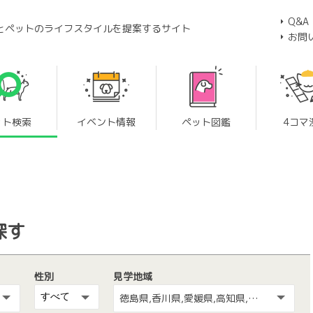
Q&A
とペットのライフスタイルを提案するサイト
お問
ット検索
イベント情報
ペット図鑑
4コマ
探す
性別
見学地域
徳島県,香川県,愛媛県,高知県,広島県,島根県,山口県,鳥取県,岡山県