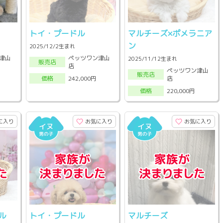
トイ・プードル
マルチーズ×ポメラニア
ン
2025/12/2生まれ
津山
ペッツワン津山
2025/11/12生まれ
販売店
店
ペッツワン津山
販売店
店
242,000円
価格
220,000円
価格
に入り
お気に入り
お気に入り
ル
トイ・プードル
マルチーズ