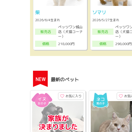
柴
ソマリ
2026/6/4生まれ
2026/5/27生まれ
ペッツワン城山
ペッツワ
店（犬猫コーナ
店（犬猫
販売店
販売店
ー）
ー）
218,000円
298,000円
価格
価格
NEW
最新のペット
お気に入り
お気