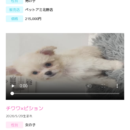
性別
男の子
販売店
ペットアミ北野店
価格
215,000円
チワワ×ビション
2026/5/29生まれ
性別
女の子