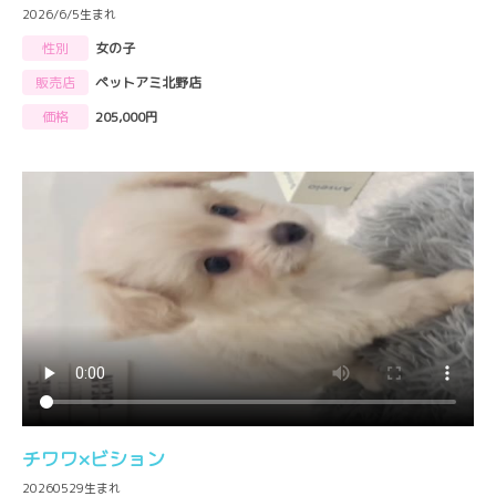
2026/6/5生まれ
性別
女の子
販売店
ペットアミ北野店
価格
205,000円
チワワ×ビション
20260529生まれ