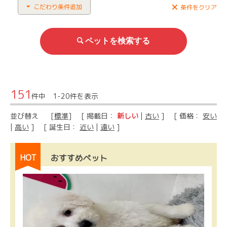
こだわり条件追加
条件をクリア
151
件中 1-20件を表示
並び替え
[
標準
] [ 掲載日：
新しい
|
古い
] [ 価格：
安い
|
高い
] [ 誕生日：
近い
|
遠い
]
HOT
おすすめペット