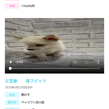
価格
178,000円
父豆柴 母スピッツ
2026年5月23日生まれ
性別
男の子
販売店
ペッツワン古川店