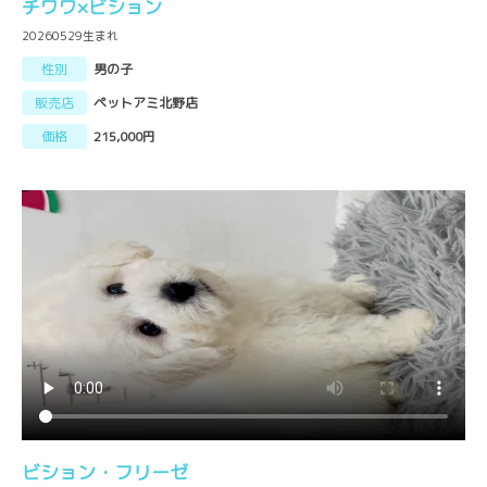
チワワ×ビション
20260529生まれ
性別
男の子
販売店
ペットアミ北野店
価格
215,000円
ビション・フリーゼ