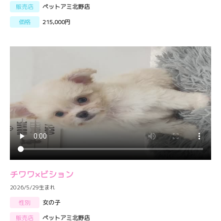
販売店
ペットアミ北野店
価格
215,000円
チワワ×ビション
2026/5/29生まれ
性別
女の子
販売店
ペットアミ北野店