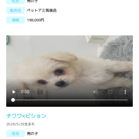
性別
男の子
販売店
ペットアミ筑後店
価格
198,000円
チワワ×ビション
2026/5/29生まれ
性別
男の子