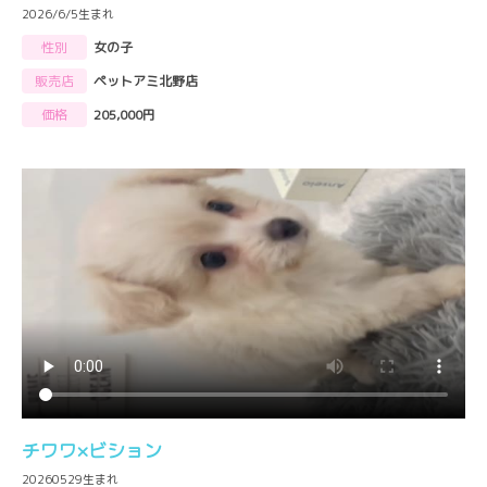
2026/6/5生まれ
性別
女の子
販売店
ペットアミ北野店
価格
205,000円
チワワ×ビション
20260529生まれ