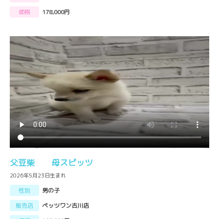
価格
178,000円
父豆柴 母スピッツ
2026年5月23日生まれ
性別
男の子
販売店
ペッツワン古川店