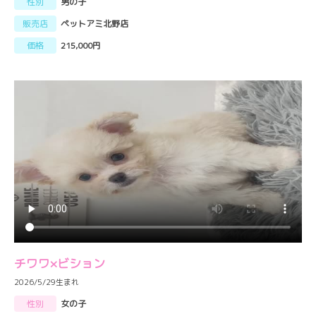
性別
男の子
販売店
ペットアミ北野店
価格
215,000円
チワワ×ビション
2026/5/29生まれ
性別
女の子