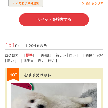
こだわり条件追加
条件をクリア
151
件中 1-20件を表示
並び替え
[
標準
] [ 掲載日：
新しい
|
古い
] [ 価格：
安い
|
高い
] [ 誕生日：
近い
|
遠い
]
HOT
おすすめペット