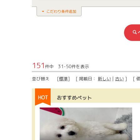
こだわり条件追加
151
件中 31-50件を表示
並び替え
[
標準
] [ 掲載日：
新しい
|
古い
] [ 
HOT
おすすめペット