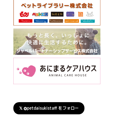
𝕏 @petdaisukistaff をフォロー