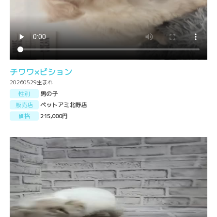
チワワ×ビション
20260529生まれ
性別
男の子
販売店
ペットアミ北野店
価格
215,000円