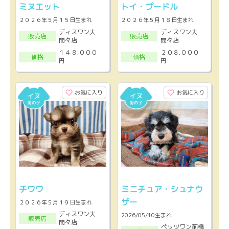
ミヌエット
トイ・プードル
２０２６年５月１５日生まれ
２０２６年５月１８日生まれ
ディスワン大
ディスワン大
販売店
販売店
間々店
間々店
１４８,０００
２０８,０００
価格
価格
円
円
お気に入り
お気に入り
チワワ
ミニチュア・シュナウ
ザー
２０２６年５月１９日生まれ
ディスワン大
2026/05/10生まれ
販売店
間々店
ペッツワン前橋