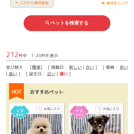
こだわり条件追加
条件をクリア
212
件中 1-20件を表示
並び替え
[
標準
] [ 掲載日：
新しい
|
古い
] [ 価格：
安い
|
高い
] [ 誕生日：
近い
|
遠い
]
HOT
おすすめペット
お気に入り
お気に入り