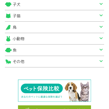
子犬
子猫
鳥
小動物
魚
その他