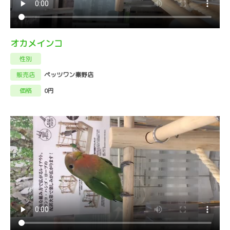
オカメインコ
性別
販売店
ペッツワン秦野店
価格
0円