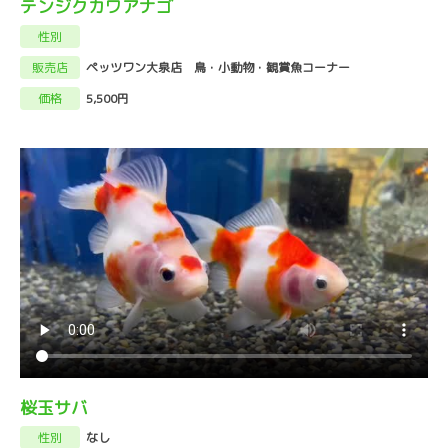
テンジクカワアナゴ
性別
販売店
ペッツワン大泉店 鳥・小動物・観賞魚コーナー
価格
5,500円
桜玉サバ
性別
なし