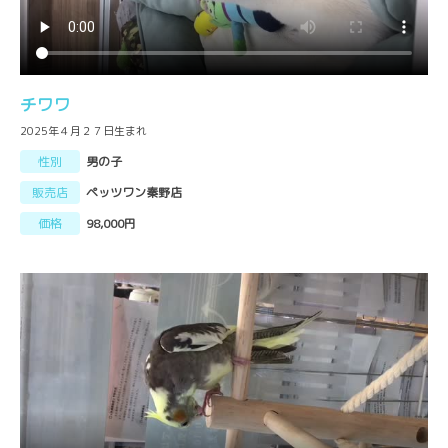
チワワ
2025年４月２７日生まれ
性別
男の子
販売店
ペッツワン秦野店
価格
98,000円