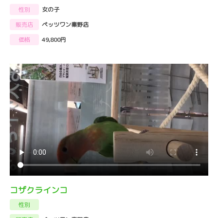
性別
女の子
販売店
ペッツワン秦野店
価格
49,800円
コザクラインコ
性別