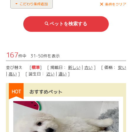
こだわり条件追加
条件をクリア
167
件中 31-50件を表示
並び替え
[
標準
] [ 掲載日：
新しい
|
古い
] [ 価格：
安い
|
高い
] [ 誕生日：
近い
|
遠い
]
HOT
おすすめペット