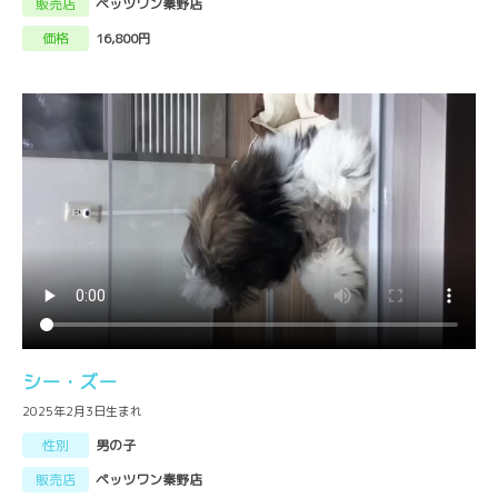
販売店
ペッツワン秦野店
価格
16,800円
シー・ズー
2025年2月3日生まれ
性別
男の子
販売店
ペッツワン秦野店