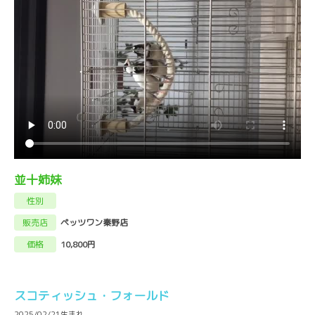
並十姉妹
性別
販売店
ペッツワン秦野店
価格
10,800円
スコティッシュ・フォールド
2025/02/21生まれ