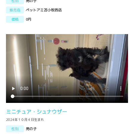
性別
男の子
販売店
ペットアミ苫小牧西店
価格
0円
ミニチュア・シュナウザー
2024年１０月４日生まれ
性別
男の子