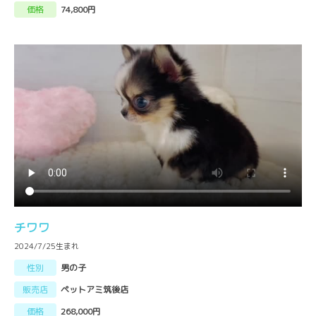
価格
74,800円
チワワ
2024/7/25生まれ
性別
男の子
販売店
ペットアミ筑後店
価格
268,000円