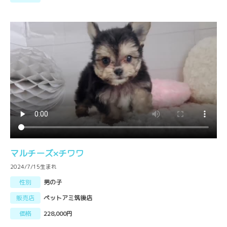
マルチーズ×チワワ
2024/7/15生まれ
性別
男の子
販売店
ペットアミ筑後店
価格
228,000円