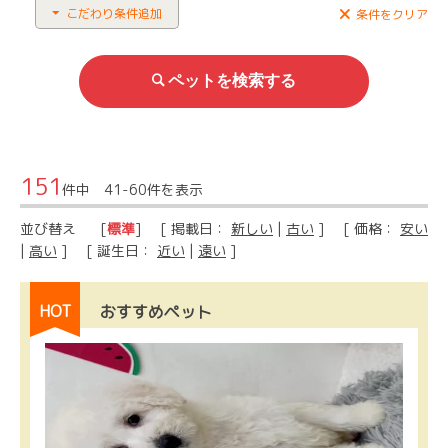
こだわり条件追加
条件をクリア
151
件中 41-60件を表示
並び替え
[
標準
] [ 掲載日：
新しい
|
古い
] [ 価格：
安い
|
高い
] [ 誕生日：
近い
|
遠い
]
HOT
おすすめペット