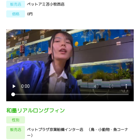
販売店
ペットアミ苫小牧西店
価格
0円
和墨リアルロングフィン
性別
販売店
ペットプラザ京葉船橋インター店 （鳥・小動物・魚コーナ
ー）