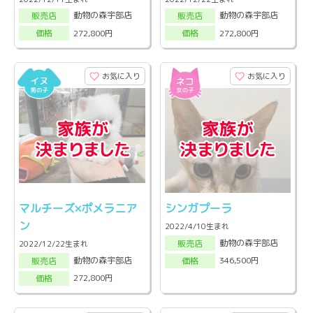
動物の森宇部店
動物の森宇部店
販売店
販売店
272,800円
272,800円
価格
価格
お気に入り
お気に入り
マルチーズ×ポメラニア
シンガプーラ
ン
2022/4/10生まれ
動物の森宇部店
販売店
2022/12/22生まれ
動物の森宇部店
346,500円
販売店
価格
272,800円
価格