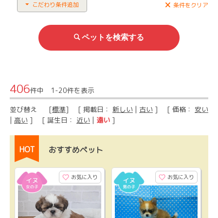
こだわり条件追加
条件をクリア
406
件中 1-20件を表示
並び替え
[
標準
] [ 掲載日：
新しい
|
古い
] [ 価格：
安い
|
高い
] [ 誕生日：
近い
|
遠い
]
HOT
おすすめペット
お気に入り
お気に入り