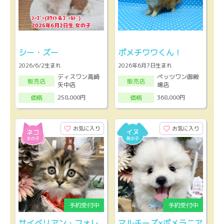
シー・ズー
ポメチワワくん！
2026/6/2生まれ
2026年6月7日生まれ
ディスワン高崎
ペッツワン御殿
販売店
販売店
矢中店
場店
258,000円
368,000円
価格
価格
お気に入り
お気に入り
サイベリアン・フォレ
マルチーズ×ポメラニア