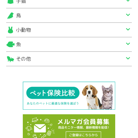
子猫
鳥
小動物
魚
その他