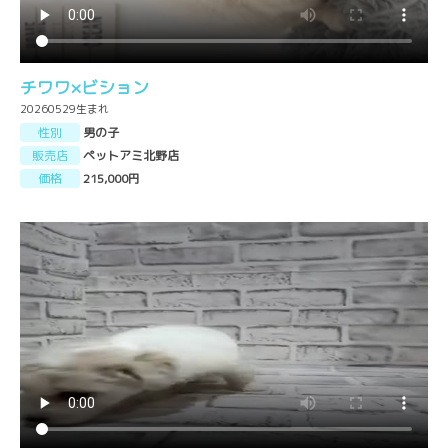
チワワ×ビション
20260529生まれ
性別
男の子
販売店
ペットアミ北野店
価格
215,000円