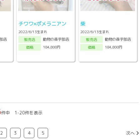
チワワ×ポメラニアン
柴
2022/6/13生まれ
2022/6/13生まれ
部店
動物の森宇部店
動物の森宇部店
販売店
販売店
184,800円
184,800円
価格
価格
6
件中 1-20件を表示
2
3
4
5
次へ